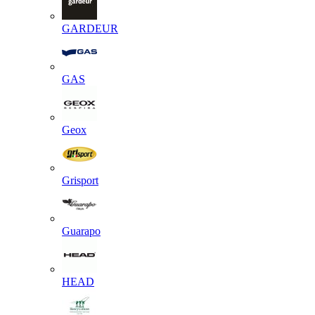
GARDEUR
GAS
Geox
Grisport
Guarapo
HEAD