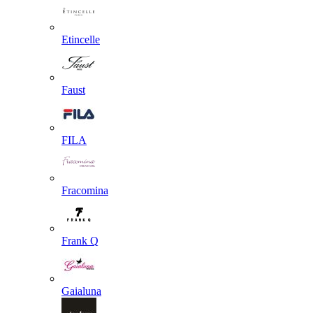
Etincelle
Faust
FILA
Fracomina
Frank Q
Gaialuna