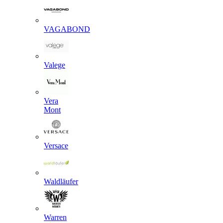
VAGABOND
Valege
Vera
Mont
Versace
Waldläufer
Warren