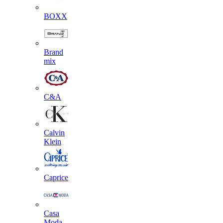
BOXX
Brand
mix
C&A
Calvin
Klein
Caprice
Casa
Moda