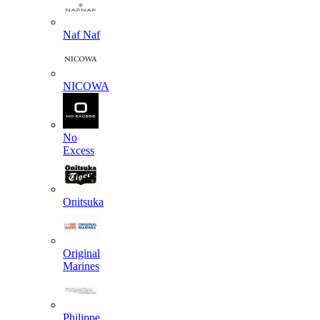
Naf Naf
NICOWA
No
Excess
Onitsuka
Original
Marines
Philippe