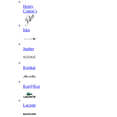
Henry
Cotton`s
Iska
Jupiter
Kookaї
Kor@Kor
Lacoste