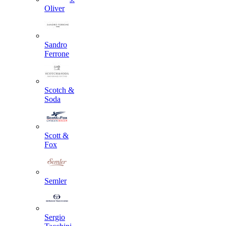
Oliver
Sandro
Ferrone
Scotch &
Soda
Scott &
Fox
Semler
Sergio