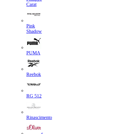
Carat
Pink
Shadow
PUMA
Reebok
RG 512
Rinascimento
s.