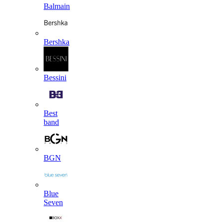
Balmain
Bershka
Bessini
Best
band
BGN
Blue
Seven