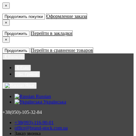
×
Оформление заказа
Продолжить покупки
×
Перейти в закладки
Продолжить
×
Перейти в сравнение товаров
Продолжить
€
Валюта
€ Euro
грн. Гривна
Язык
Russian
Українська
+38(050)-105-32-84
+38(093)-116-90-01
office@brand-stock.com.ua
Заказ звонка