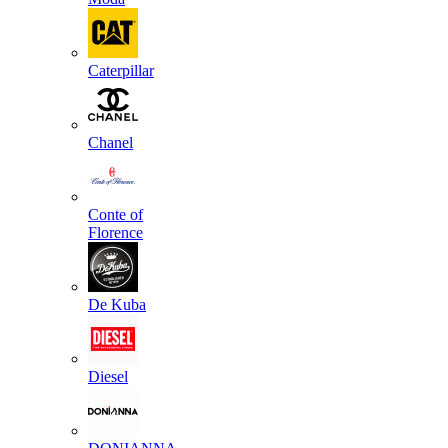
Caterpillar
Chanel
Conte of
Florence
De Kuba
Diesel