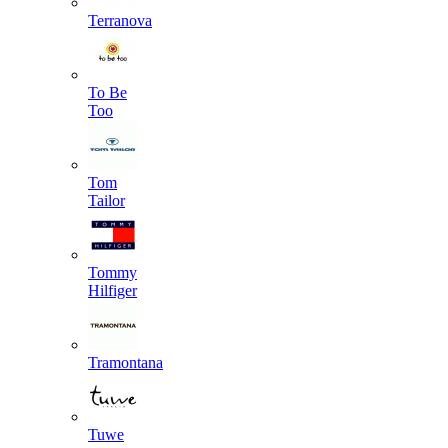
Terranova
To Be
Too
Tom
Tailor
Tommy
Hilfiger
Tramontana
Tuwe