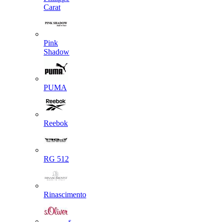
Carat
Pink
Shadow
PUMA
Reebok
RG 512
Rinascimento
s.