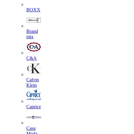
BOXX
Brand
mix
C&A
Calvin
Klein
Caprice
Casa
Moda