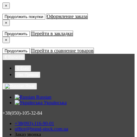
×
Оформление заказа
Продолжить покупки
×
Перейти в закладки
Продолжить
×
Перейти в сравнение товаров
Продолжить
€
Валюта
€ Euro
грн. Гривна
Язык
Russian
Українська
+38(050)-105-32-84
+38(093)-116-90-01
office@brand-stock.com.ua
Заказ звонка