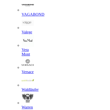
VAGABOND
Valege
Vera
Mont
Versace
Waldläufer
Warren