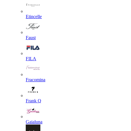
Etincelle
Faust
FILA
Fracomina
Frank Q
Gaialuna