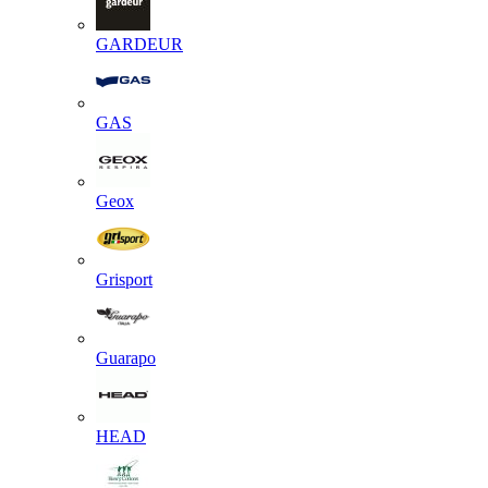
GARDEUR
GAS
Geox
Grisport
Guarapo
HEAD