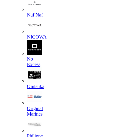
Naf Naf
NICOWA
No
Excess
Onitsuka
Original
Marines
Philippe