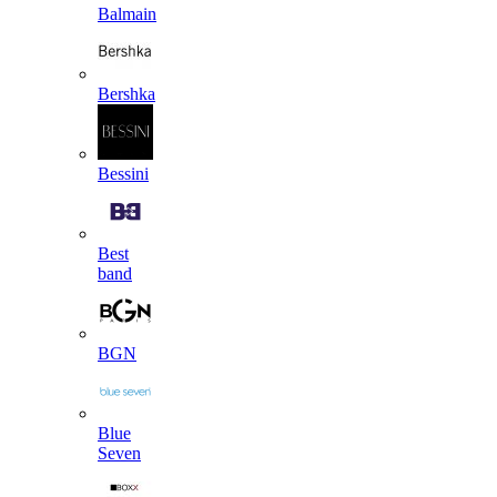
Balmain
Bershka
Bessini
Best
band
BGN
Blue
Seven