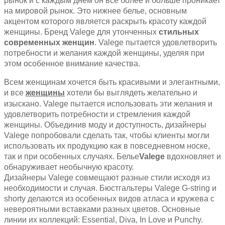
рынок и с каждым днем он все более и больше проникает
на мировой рынок.
Это нижнее белье, основным
акцентом которого является раскрыть красоту каждой
женщины. Бренд Valege для утонченных
стильных
современных женщин
. Valege пытается удовлетворить
потребности и желания каждой женщины, уделяя при
этом особенное внимание качества.
Всем женщинам хочется быть красивыми и элегантными,
и все
женщины
хотели бы выглядеть желательно и
изыскано. Valege пытается использовать эти желания и
удовлетворить потребности и стремления каждой
женщины. Объединив моду и доступность, дизайнеры
Valege попробовали сделать так, чтобы клиенты могли
использовать их продукцию как в повседневном носке,
так и при особенных случаях. Белье
Valege
вдохновляет и
обнаруживает необычную красоту.
Дизайнеры Valege совмещают разные стили исходя из
необходимости и случая. Бюстгальтеры Valege G-string и
shorty делаются из особенных видов атласа и кружева с
невероятными вставками разных цветов. Основные
линии их коллекций: Essential, Diva, In Love и Punchy.