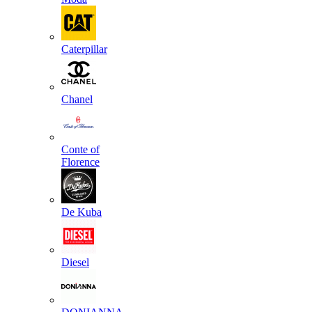
Caterpillar
Chanel
Conte of
Florence
De Kuba
Diesel