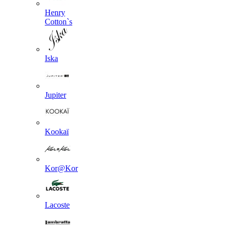
Henry
Cotton`s
Iska
Jupiter
Kookaї
Kor@Kor
Lacoste