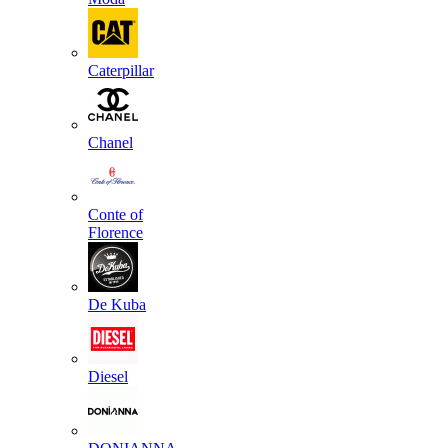
Caterpillar
Chanel
Conte of
Florence
De Kuba
Diesel