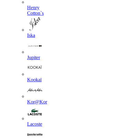
Henry
Cotton`s
Iska
Jupiter
Kookaї
Kor@Kor
Lacoste