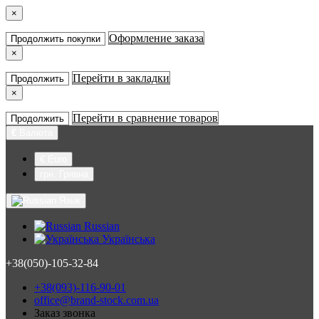
×
Оформление заказа
Продолжить покупки
×
Перейти в закладки
Продолжить
×
Перейти в сравнение товаров
Продолжить
€
Валюта
€ Euro
грн. Гривна
Язык
Russian
Українська
+38(050)-105-32-84
+38(093)-116-90-01
office@brand-stock.com.ua
Заказ звонка