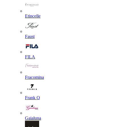
Etincelle
Faust
FILA
Fracomina
Frank Q
Gaialuna