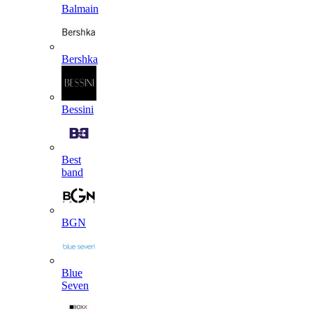
Balmain
Bershka
Bessini
Best
band
BGN
Blue
Seven