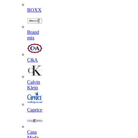
BOXX
Brand
mix
C&A
Calvin
Klein
Caprice
Casa
Moda