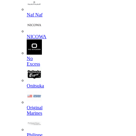
Naf Naf
NICOWA
No
Excess
Onitsuka
Original
Marines
Philippe