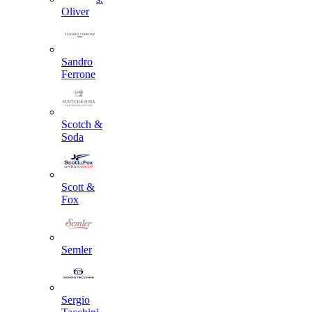
Oliver
Sandro
Ferrone
Scotch &
Soda
Scott &
Fox
Semler
Sergio