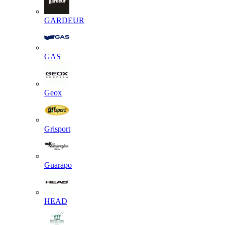
GARDEUR
GAS
Geox
Grisport
Guarapo
HEAD