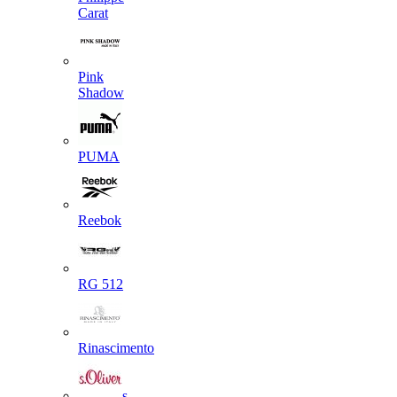
Carat
Pink
Shadow
PUMA
Reebok
RG 512
Rinascimento
s.