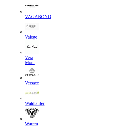
VAGABOND
Valege
Vera
Mont
Versace
Waldläufer
Warren