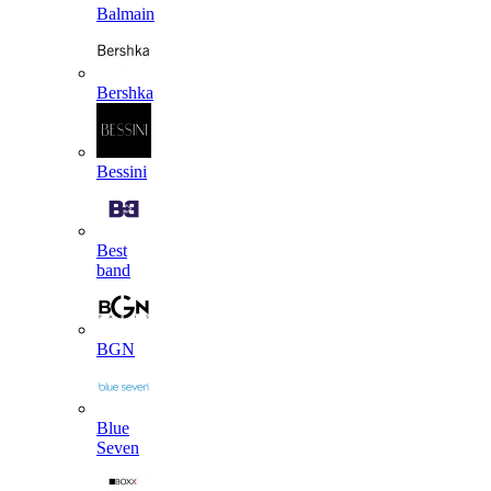
Balmain
Bershka
Bessini
Best
band
BGN
Blue
Seven