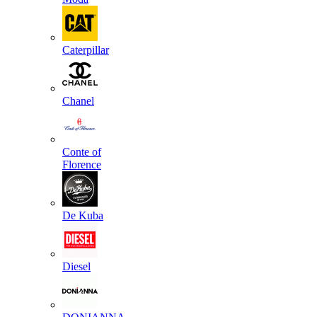
Caterpillar
Chanel
Conte of
Florence
De Kuba
Diesel