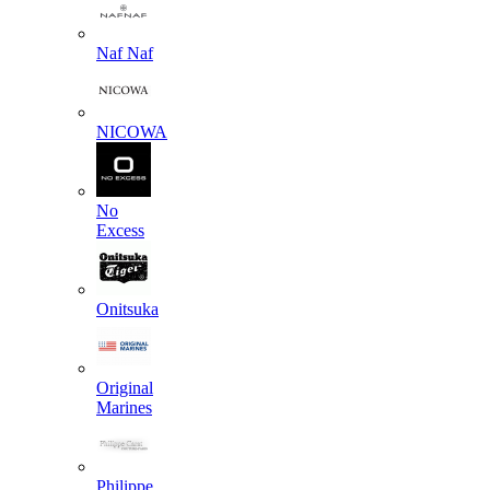
Naf Naf
NICOWA
No
Excess
Onitsuka
Original
Marines
Philippe