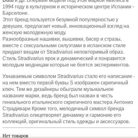
Dutti
и др. Впервые модели под этой маркой явились в
1994 году в культурном и историческом центре Испании -
Барселоне.
Этот бренд пользуется безумной популярностью у
девушек, предлагает новый, инновационный взгляд на
женскую молодежную моду.
Разнообразные нашивки, вышивки, бисер и стразы,
вместе с сексуальными силуэтами в испанском стиле
придают вещам от Stradivarius неповторимый образ.
Стиль Stradivarius ярок и динамический и понравится
молодым модницам которые не боятся экспериментов.
Узнаваемым символом Stradivarius стало его написание -
на нем вместо первой буквы S изображен скрипичный
ключ. Тем же дизайнеры обыграли музыкальное
название марки, ведь бренд был назван в честь
гениального итальянского скрипичного мастера Антонио
Страдивари Кроме того, мелодичный символ бренда
Stradivarius олицетворяет динамику и гармонию его
коллекций, оригинальный стиль одежды и аксессуаров.
Нет товаров