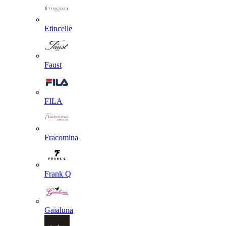
Etincelle
Faust
FILA
Fracomina
Frank Q
Gaialuna