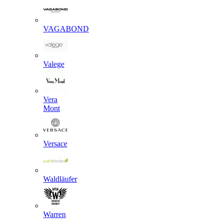
VAGABOND
Valege
Vera
Mont
Versace
Waldläufer
Warren