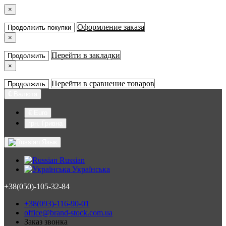
×
Оформление заказа
Продолжить покупки
×
Перейти в закладки
Продолжить
×
Перейти в сравнение товаров
Продолжить
€
Валюта
€ Euro
грн. Гривна
Язык
Russian
Українська
+38(050)-105-32-84
+38(093)-116-90-01
office@brand-stock.com.ua
Заказ звонка