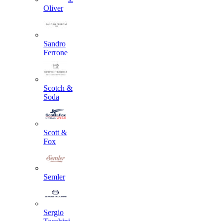
Oliver
Sandro
Ferrone
Scotch &
Soda
Scott &
Fox
Semler
Sergio