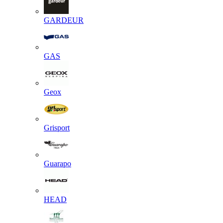
GARDEUR
GAS
Geox
Grisport
Guarapo
HEAD