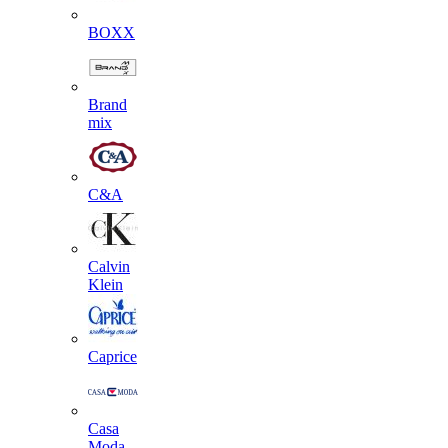
BOXX
Brand
mix
C&A
Calvin
Klein
Caprice
Casa
Moda