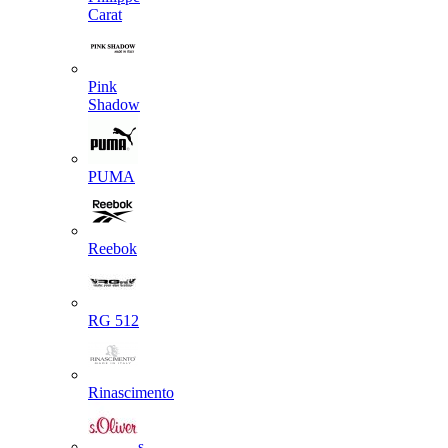
Carat
Pink
Shadow
PUMA
Reebok
RG 512
Rinascimento
s.