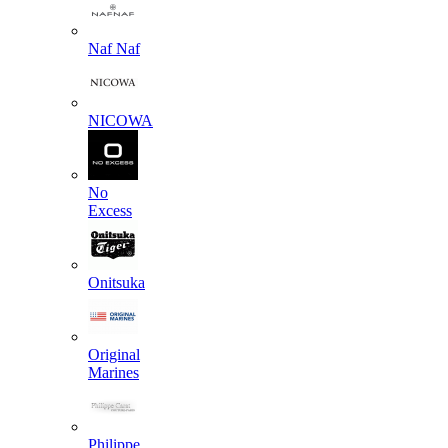
Naf Naf
NICOWA
No
Excess
Onitsuka
Original
Marines
Philippe