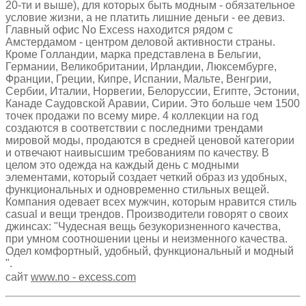
20-ти и выше), для которых быть модным - обязательное
условие жизни, а не платить лишние деньги - ее девиз.
Главный офис No Excess находится рядом с
Амстердамом - центром деловой активности страны.
Кроме Голландии, марка представлена в Бельгии,
Германии, Великобритании, Ирландии, Люксембурге,
Франции, Греции, Кипре, Испании, Мальте, Венгрии,
Сербии, Италии, Норвегии, Белоруссии, Египте, Эстонии,
Канаде Саудовской Аравии, Сирии. Это больше чем 1500
точек продажи по всему мире. 4 коллекции на год
создаются в соответствии с последними трендами
мировой моды, продаются в средней ценовой категории
и отвечают наивысшим требованиям по качеству. В
целом это одежда на каждый день с модными
элементами, который создает четкий образ из удобных,
функциональных и одновременно стильных вещей.
Компания одевает всех мужчин, которым нравится стиль
casual и вещи трендов. Производители говорят о своих
джинсах: "Чудесная вещь безукоризненного качества,
при умном соотношении цены и неизменного качества.
Одел комфортный, удобный, функциональный и модный
".
сайт
www.no - excess.com