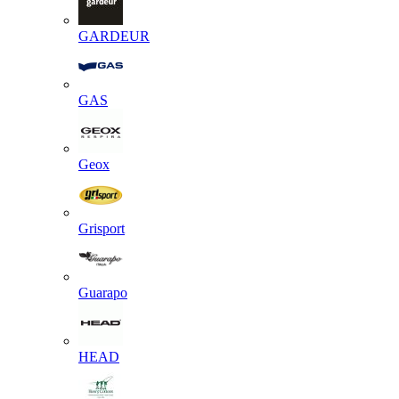
GARDEUR
GAS
Geox
Grisport
Guarapo
HEAD