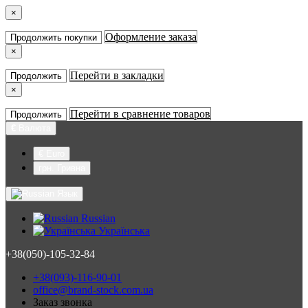
×
Оформление заказа
Продолжить покупки
×
Перейти в закладки
Продолжить
×
Перейти в сравнение товаров
Продолжить
€
Валюта
€ Euro
грн. Гривна
Язык
Russian
Українська
+38(050)-105-32-84
+38(093)-116-90-01
office@brand-stock.com.ua
Заказ звонка