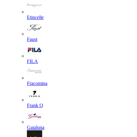
Etincelle
Faust
FILA
Fracomina
Frank Q
Gaialuna