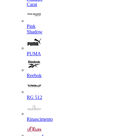
Carat
Pink
Shadow
PUMA
Reebok
RG 512
Rinascimento
s.