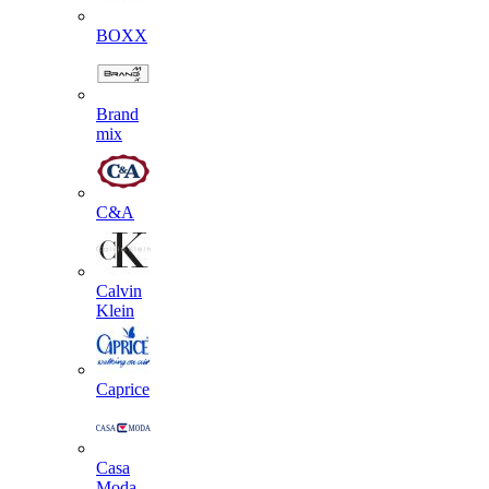
BOXX
Brand
mix
C&A
Calvin
Klein
Caprice
Casa
Moda