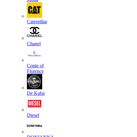
Caterpillar
Chanel
Conte of
Florence
De Kuba
Diesel