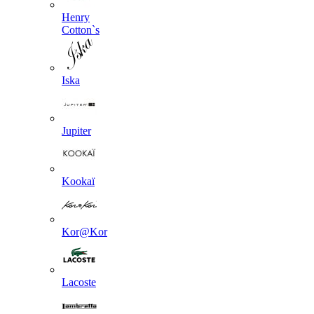
Henry
Cotton`s
Iska
Jupiter
Kookaї
Kor@Kor
Lacoste