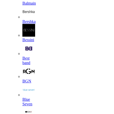
Balmain
Bershka
Bessini
Best
band
BGN
Blue
Seven