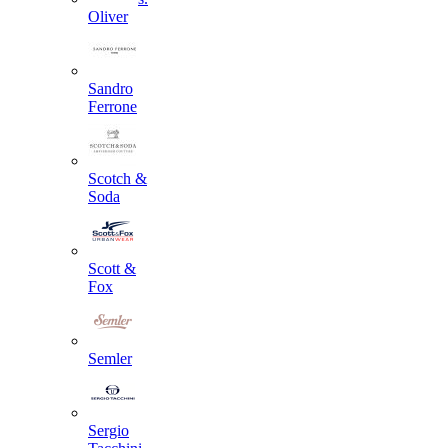
Oliver
Sandro
Ferrone
Scotch &
Soda
Scott &
Fox
Semler
Sergio