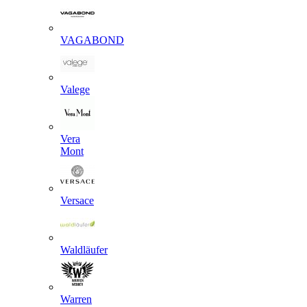
VAGABOND
Valege
Vera
Mont
Versace
Waldläufer
Warren