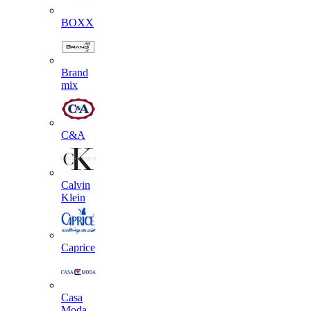
BOXX
Brand
mix
C&A
Calvin
Klein
Caprice
Casa
Moda