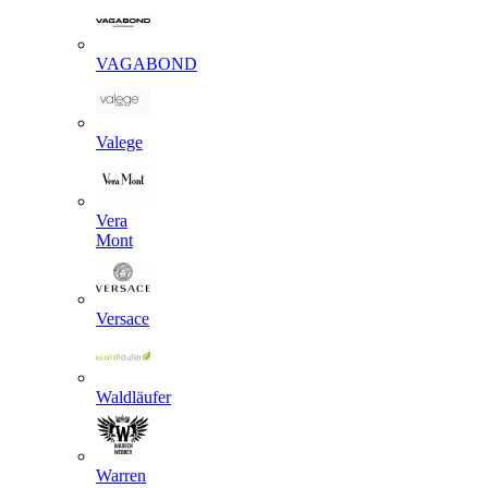
VAGABOND
Valege
Vera
Mont
Versace
Waldläufer
Warren