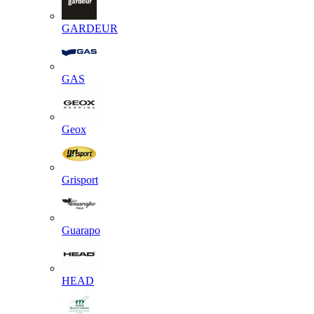
GARDEUR
GAS
Geox
Grisport
Guarapo
HEAD