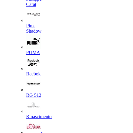
Carat
Pink
Shadow
PUMA
Reebok
RG 512
Rinascimento
s.