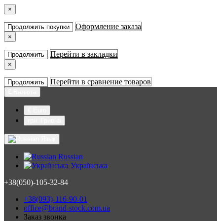
×
Оформление заказа
Продолжить покупки
×
Перейти в закладки
Продолжить
×
Перейти в сравнение товаров
Продолжить
€
Валюта
€ Euro
грн. Гривна
Язык
Russian
Українська
+38(050)-105-32-84
+38(093)-116-90-01
office@brand-stock.com.ua
Заказ звонка