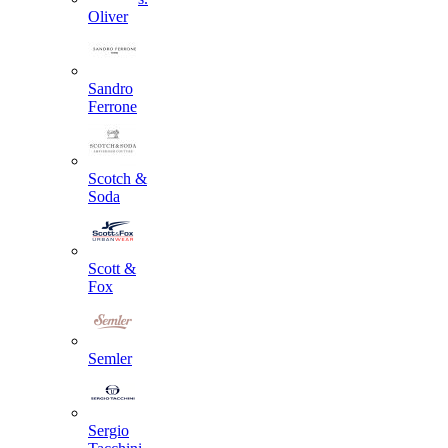
Oliver
Sandro
Ferrone
Scotch &
Soda
Scott &
Fox
Semler
Sergio