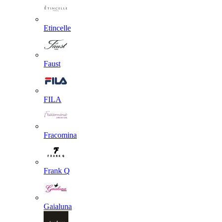
Etincelle
Faust
FILA
Fracomina
Frank Q
Gaialuna