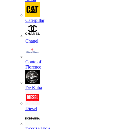
Caterpillar
Chanel
Conte of
Florence
De Kuba
Diesel