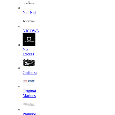
Naf Naf
NICOWA
No
Excess
Onitsuka
Original
Marines
Philippe