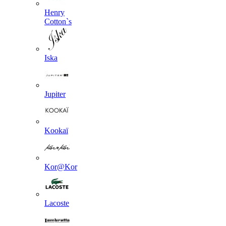
Henry
Cotton`s
Iska
Jupiter
Kookaї
Kor@Kor
Lacoste