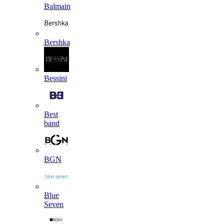
Balmain
Bershka
Bessini
Best
band
BGN
Blue
Seven