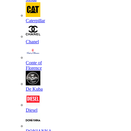
Caterpillar
Chanel
Conte of
Florence
De Kuba
Diesel