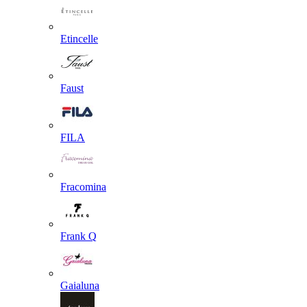
Etincelle
Faust
FILA
Fracomina
Frank Q
Gaialuna