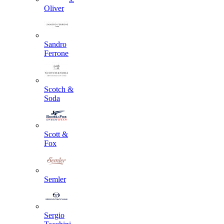
Oliver
Sandro
Ferrone
Scotch &
Soda
Scott &
Fox
Semler
Sergio