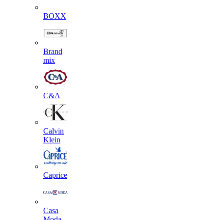
BOXX
Brand
mix
C&A
Calvin
Klein
Caprice
Casa
Moda