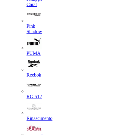
Carat
Pink
Shadow
PUMA
Reebok
RG 512
Rinascimento
s.