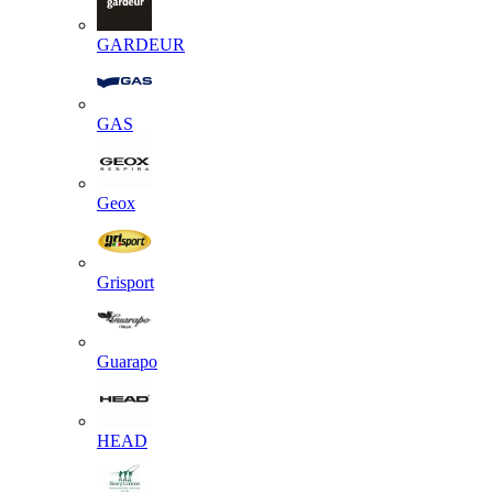
GARDEUR
GAS
Geox
Grisport
Guarapo
HEAD