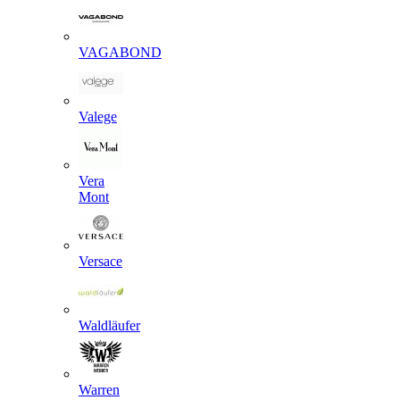
VAGABOND
Valege
Vera
Mont
Versace
Waldläufer
Warren