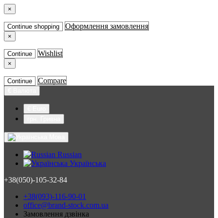
×
Оформлення замовлення
Continue shopping
×
Wishlist
Continue
×
Compare
Continue
€
Валюта
€ Euro
грн. Гривна
Мова
Russian
Українська
+38(050)-105-32-84
+38(093)-116-90-01
office@brand-stock.com.ua
Замовлення дзвінка