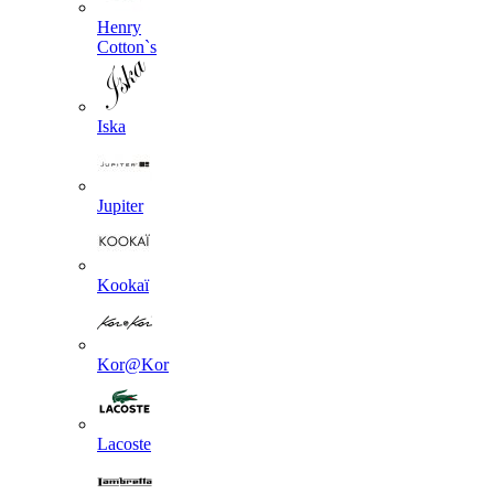
Henry
Cotton`s
Iska
Jupiter
Kookaї
Kor@Kor
Lacoste