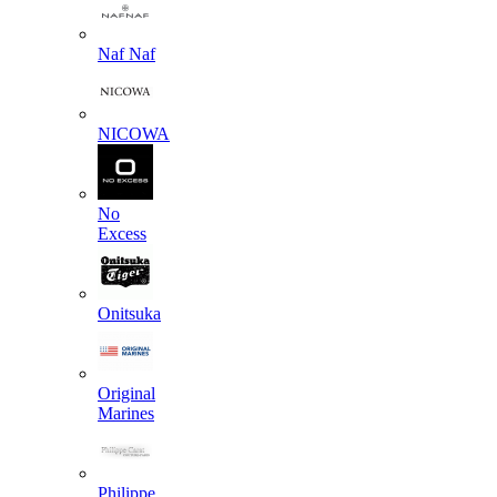
Naf Naf
NICOWA
No
Excess
Onitsuka
Original
Marines
Philippe