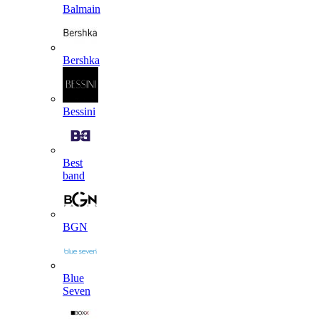
Balmain
Bershka
Bessini
Best
band
BGN
Blue
Seven