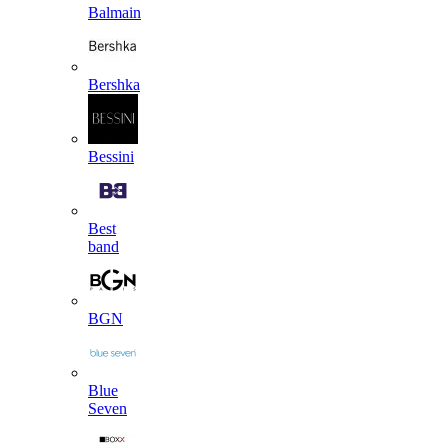
Balmain
Bershka
Bessini
Best
band
BGN
Blue
Seven