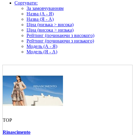
Сортувати:
За замовчуванням
Назва (А - Я)
Назва (Я - А)
Ціна (низька > висока)
Ціна (висока > низька)
Рейтинг (починаючи з високого)
Рейтинг (починаючи з низького)
Модель (А - Я)
Модель (Я - А)
TOP
Rinascimento