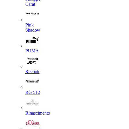
Carat
Pink
Shadow
PUMA
Reebok
RG 512
Rinascimento
s.