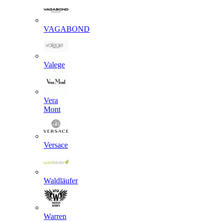
VAGABOND
Valege
Vera
Mont
Versace
Waldläufer
Warren