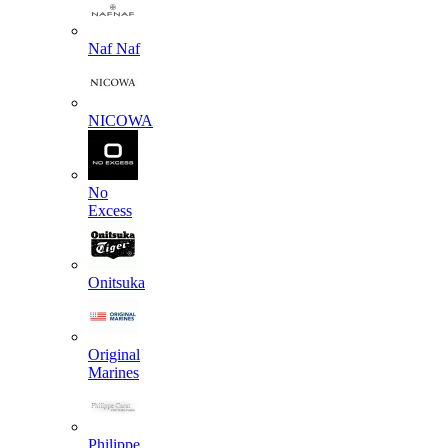
Naf Naf
NICOWA
No
Excess
Onitsuka
Original
Marines
Philippe