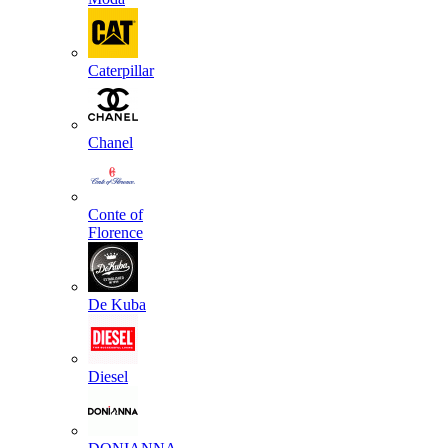
Caterpillar
Chanel
Conte of
Florence
De Kuba
Diesel