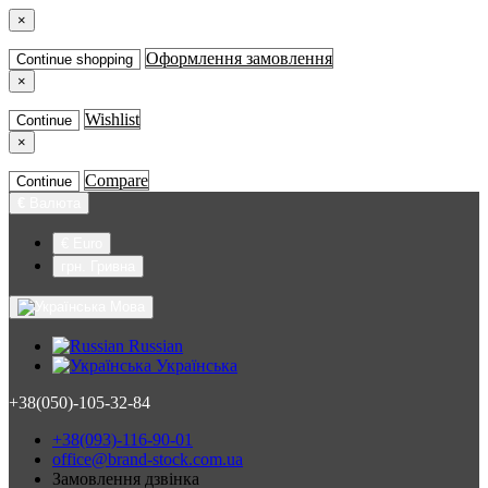
×
Оформлення замовлення
Continue shopping
×
Wishlist
Continue
×
Compare
Continue
€
Валюта
€ Euro
грн. Гривна
Мова
Russian
Українська
+38(050)-105-32-84
+38(093)-116-90-01
office@brand-stock.com.ua
Замовлення дзвінка