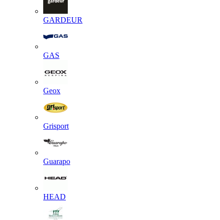
GARDEUR
GAS
Geox
Grisport
Guarapo
HEAD