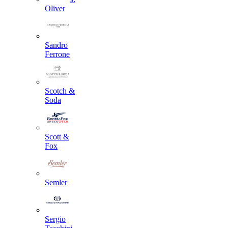
Oliver
Sandro
Ferrone
Scotch &
Soda
Scott &
Fox
Semler
Sergio