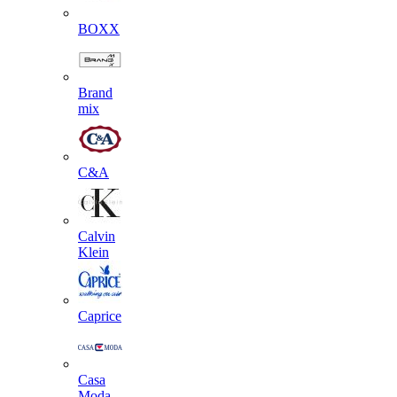
BOXX
Brand
mix
C&A
Calvin
Klein
Caprice
Casa
Moda