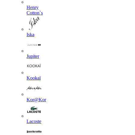
Henry
Cotton`s
Iska
Jupiter
Kookaї
Kor@Kor
Lacoste