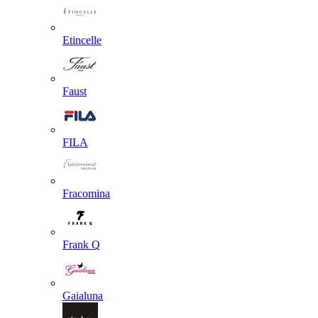
Etincelle
Faust
FILA
Fracomina
Frank Q
Gaialuna