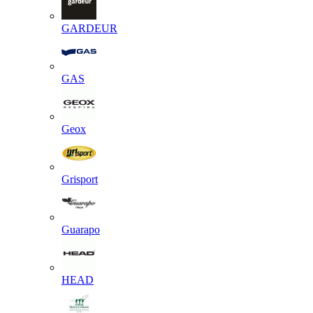
GARDEUR
GAS
Geox
Grisport
Guarapo
HEAD