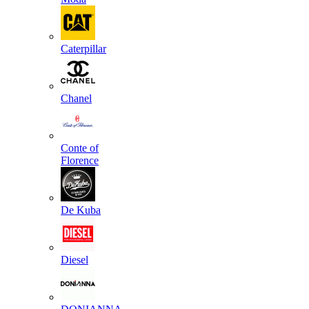
Caterpillar
Chanel
Conte of
Florence
De Kuba
Diesel