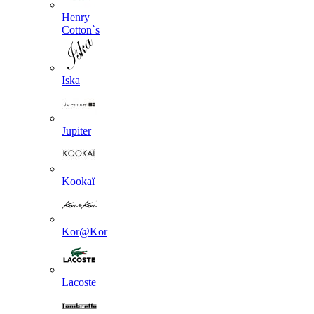
Henry
Cotton`s
Iska
Jupiter
Kookaї
Kor@Kor
Lacoste