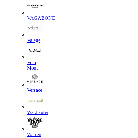
VAGABOND
Valege
Vera
Mont
Versace
Waldläufer
Warren