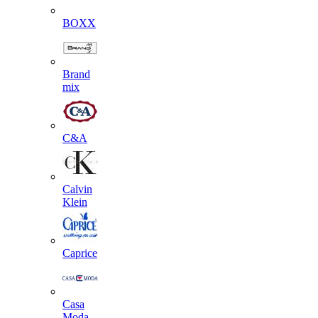
BOXX
Brand
mix
C&A
Calvin
Klein
Caprice
Casa
Moda