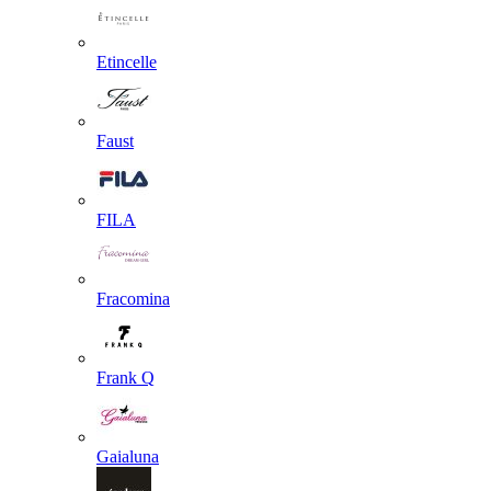
Etincelle
Faust
FILA
Fracomina
Frank Q
Gaialuna