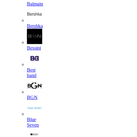
Balmain
Bershka
Bessini
Best
band
BGN
Blue
Seven