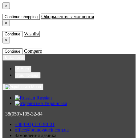
×
Оформлення замовлення
Continue shopping
×
Wishlist
Continue
×
Compare
Continue
€
Валюта
€ Euro
грн. Гривна
Мова
Russian
Українська
+38(050)-105-32-84
+38(093)-116-90-01
office@brand-stock.com.ua
Замовлення дзвінка