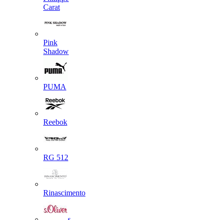
Carat
Pink
Shadow
PUMA
Reebok
RG 512
Rinascimento
s.