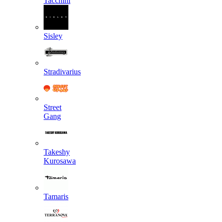
Tacchini
Sisley
Stradivarius
Street
Gang
Takeshy
Kurosawa
Tamaris