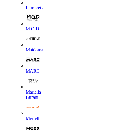
Lambretta
M.O.D.
Maidoma
MARC
Mariella
Burani
Merrell