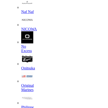
Naf Naf
NICOWA
No
Excess
Onitsuka
Original
Marines
Philippe