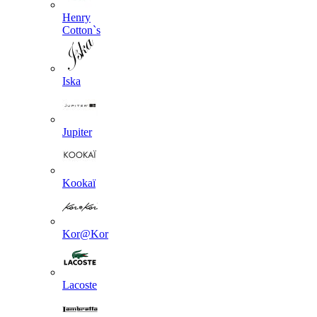
Henry
Cotton`s
Iska
Jupiter
Kookaї
Kor@Kor
Lacoste