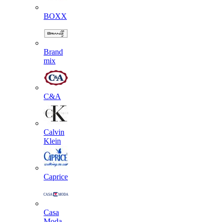
BOXX
Brand
mix
C&A
Calvin
Klein
Caprice
Casa
Moda