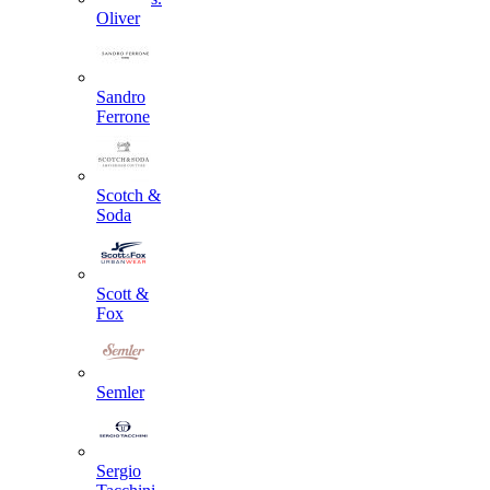
Oliver
Sandro
Ferrone
Scotch &
Soda
Scott &
Fox
Semler
Sergio