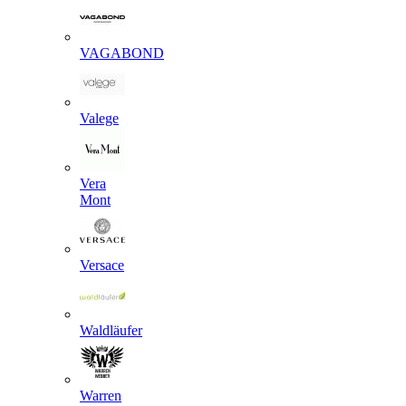
VAGABOND
Valege
Vera
Mont
Versace
Waldläufer
Warren