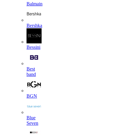
Balmain
Bershka
Bessini
Best
band
BGN
Blue
Seven