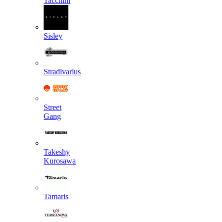
Tacchini
Sisley
Stradivarius
Street
Gang
Takeshy
Kurosawa
Tamaris