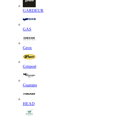
GARDEUR
GAS
Geox
Grisport
Guarapo
HEAD