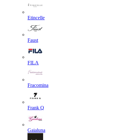
Etincelle
Faust
FILA
Fracomina
Frank Q
Gaialuna