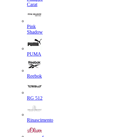
Carat
Pink
Shadow
PUMA
Reebok
RG 512
Rinascimento
s.