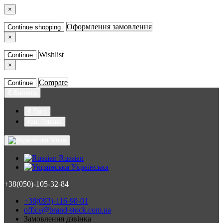
×
Оформлення замовлення
Continue shopping
×
Wishlist
Continue
×
Compare
Continue
€
Валюта
€ Euro
грн. Гривна
Мова
Russian
Українська
+38(050)-105-32-84
+38(093)-116-90-01
office@brand-stock.com.ua
Замовлення дзвінка