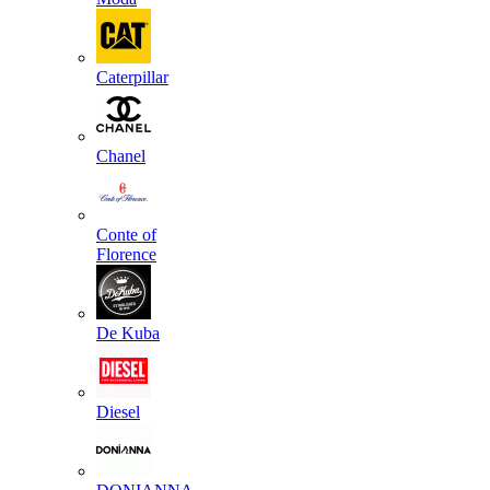
Caterpillar
Chanel
Conte of
Florence
De Kuba
Diesel