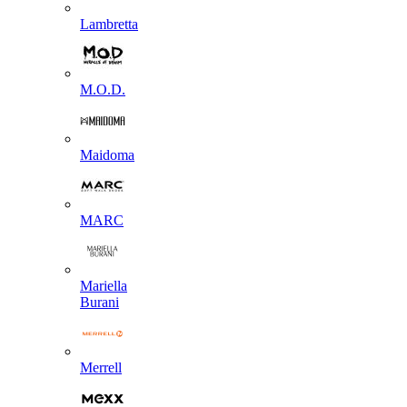
Lambretta
M.O.D.
Maidoma
MARC
Mariella
Burani
Merrell