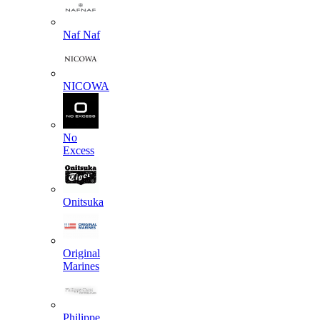
Naf Naf
NICOWA
No
Excess
Onitsuka
Original
Marines
Philippe