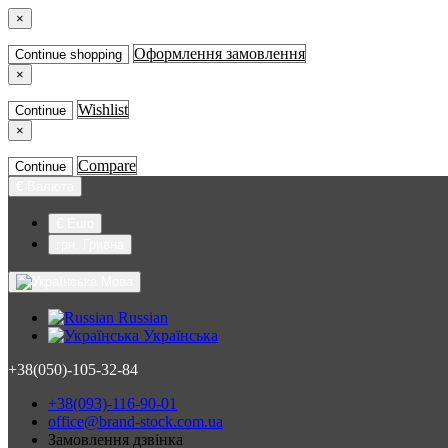
×
Оформлення замовлення
Continue shopping
×
Wishlist
Continue
×
Compare
Continue
€
Валюта
€ Euro
грн. Гривна
Мова
Russian
Українська
+38(050)-105-32-84
+38(093)-116-90-01
office@brand-stock.com.ua
Замовлення дзвінка