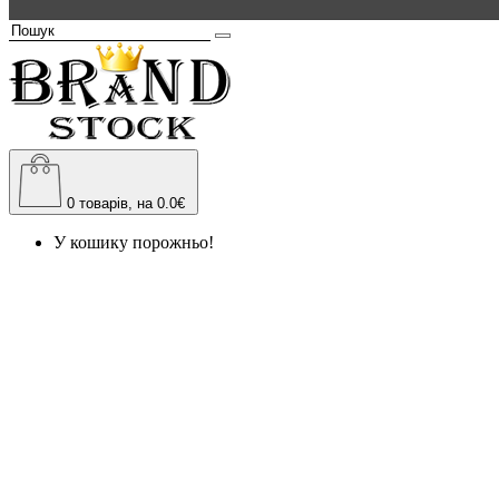
0
товарів, на 0.0€
У кошику порожньо!