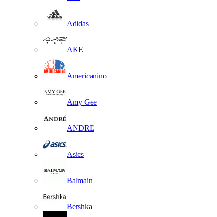
Adidas
AKE
Americanino
Amy Gee
ANDRE
Asics
Balmain
Bershka