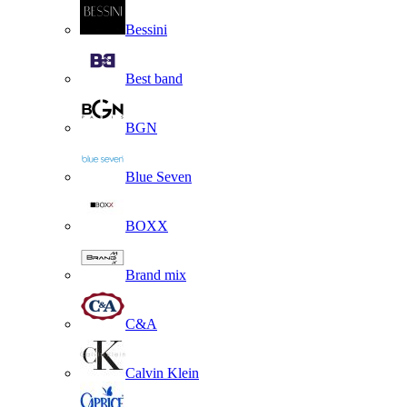
Bessini
Best band
BGN
Blue Seven
BOXX
Brand mix
C&A
Calvin Klein