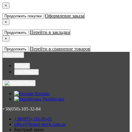
×
Оформление заказа
Продолжить покупки
×
Перейти в закладки
Продолжить
×
Перейти в сравнение товаров
Продолжить
€
Валюта
€ Euro
грн. Гривна
Язык
Russian
Українська
+38(050)-105-32-84
+38(093)-116-90-01
office@brand-stock.com.ua
Быстрый заказ