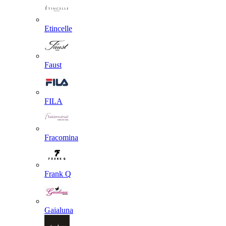
Etincelle
Faust
FILA
Fracomina
Frank Q
Gaialuna