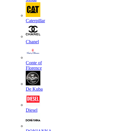
Caterpillar
Chanel
Conte of
Florence
De Kuba
Diesel