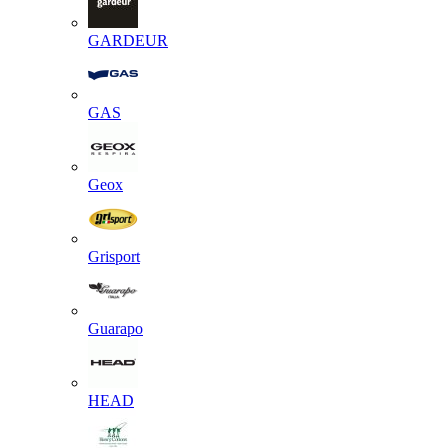
GARDEUR
GAS
Geox
Grisport
Guarapo
HEAD