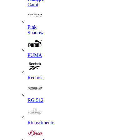
Carat
Pink
Shadow
PUMA
Reebok
RG 512
Rinascimento
s.