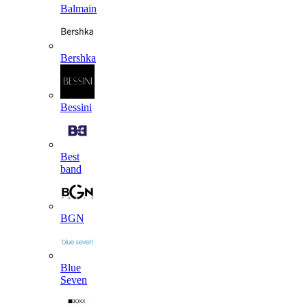
Balmain
Bershka
Bessini
Best
band
BGN
Blue
Seven