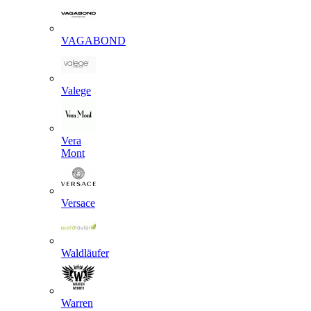
VAGABOND
Valege
Vera
Mont
Versace
Waldläufer
Warren