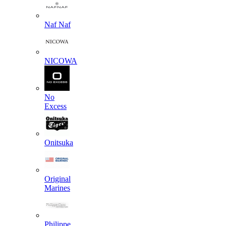
Naf Naf
NICOWA
No
Excess
Onitsuka
Original
Marines
Philippe