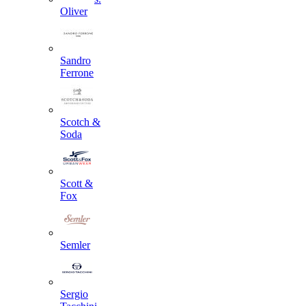
Oliver
Sandro
Ferrone
Scotch &
Soda
Scott &
Fox
Semler
Sergio