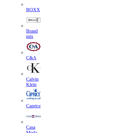
BOXX
Brand
mix
C&A
Calvin
Klein
Caprice
Casa
Moda