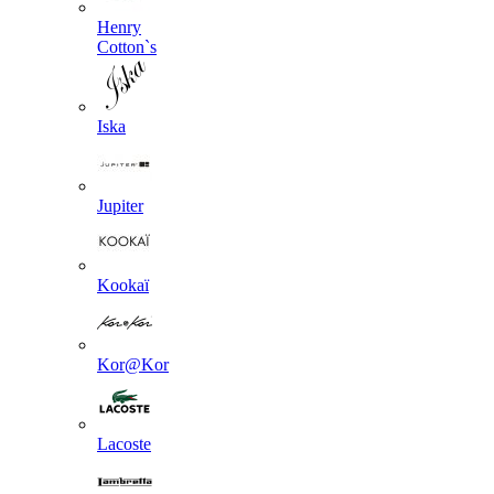
Henry
Cotton`s
Iska
Jupiter
Kookaї
Kor@Kor
Lacoste