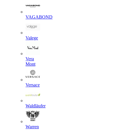
VAGABOND
Valege
Vera
Mont
Versace
Waldläufer
Warren