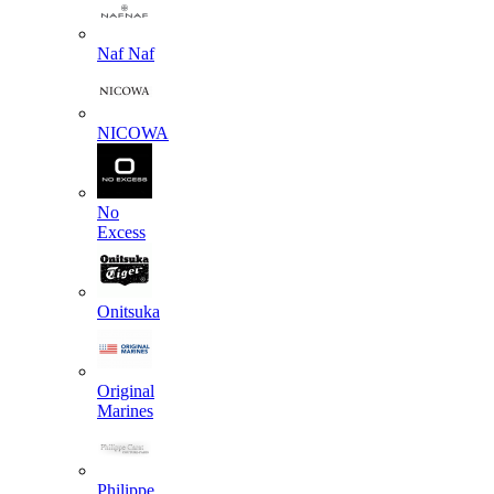
Naf Naf
NICOWA
No
Excess
Onitsuka
Original
Marines
Philippe