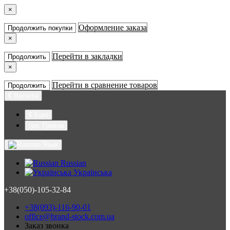
×
Оформление заказа
Продолжить покупки
×
Перейти в закладки
Продолжить
×
Перейти в сравнение товаров
Продолжить
€
Валюта
€ Euro
грн. Гривна
Язык
Russian
Українська
+38(050)-105-32-84
+38(093)-116-90-01
office@brand-stock.com.ua
Заказ звонка