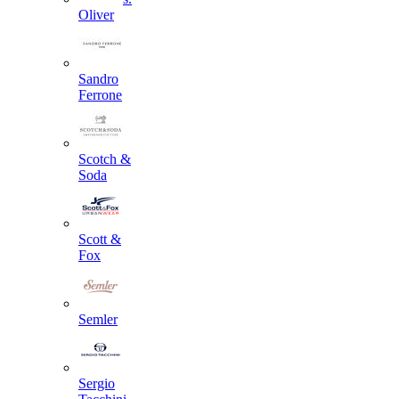
Oliver
Sandro
Ferrone
Scotch &
Soda
Scott &
Fox
Semler
Sergio