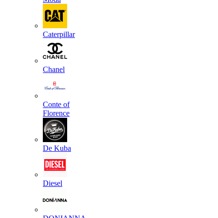
Caterpillar
Chanel
Conte of
Florence
De Kuba
Diesel