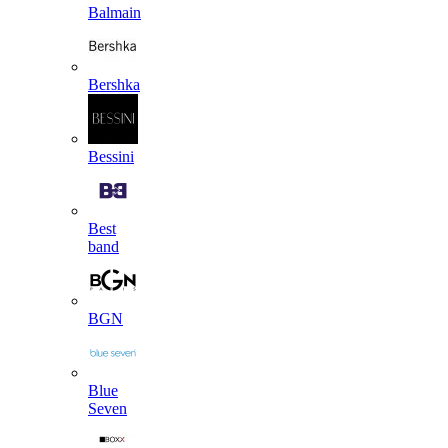
Balmain
Bershka
Bessini
Best
band
BGN
Blue
Seven