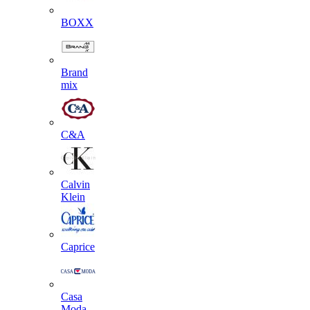
BOXX
Brand
mix
C&A
Calvin
Klein
Caprice
Casa
Moda