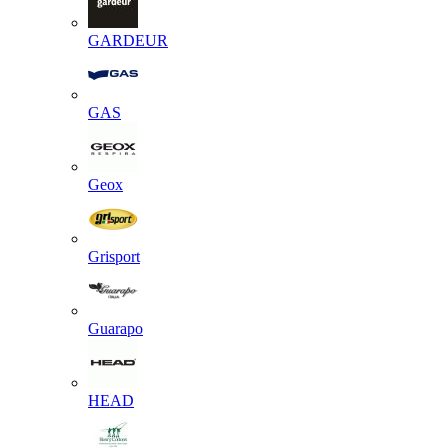
GARDEUR
GAS
Geox
Grisport
Guarapo
HEAD