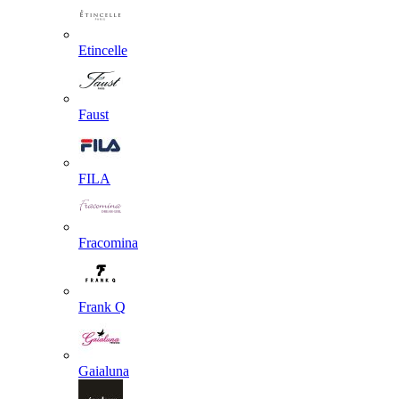
Etincelle
Faust
FILA
Fracomina
Frank Q
Gaialuna