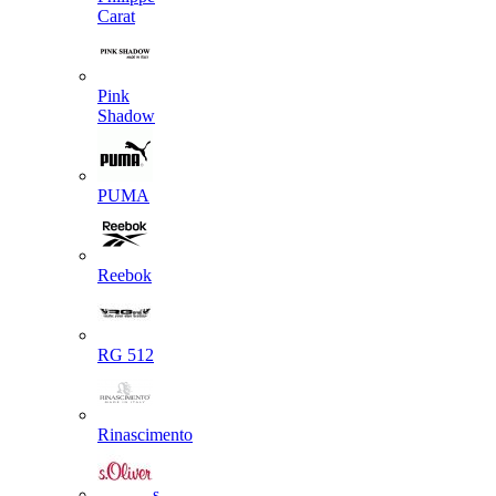
Carat
Pink
Shadow
PUMA
Reebok
RG 512
Rinascimento
s.