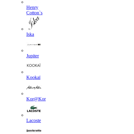
Henry
Cotton`s
Iska
Jupiter
Kookaї
Kor@Kor
Lacoste