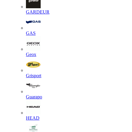
GARDEUR
GAS
Geox
Grisport
Guarapo
HEAD