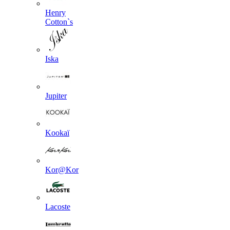
Henry
Cotton`s
Iska
Jupiter
Kookaї
Kor@Kor
Lacoste