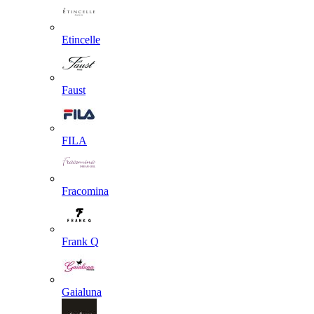
Etincelle
Faust
FILA
Fracomina
Frank Q
Gaialuna