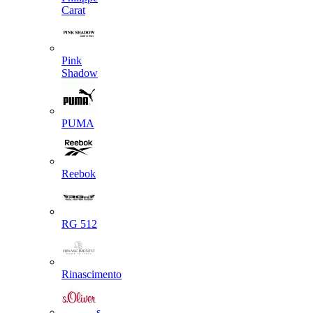
Carat
Pink
Shadow
PUMA
Reebok
RG 512
Rinascimento
s.