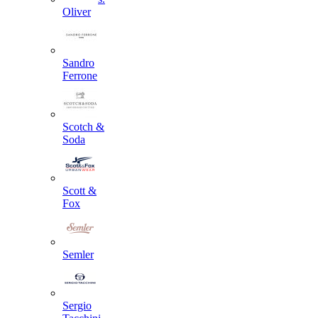
Oliver
Sandro
Ferrone
Scotch &
Soda
Scott &
Fox
Semler
Sergio