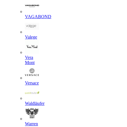
VAGABOND
Valege
Vera
Mont
Versace
Waldläufer
Warren