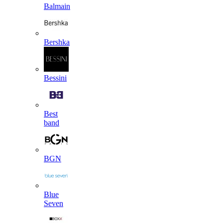
Balmain
Bershka
Bessini
Best
band
BGN
Blue
Seven