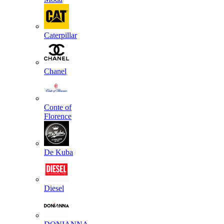
Caterpillar
Chanel
Conte of
Florence
De Kuba
Diesel