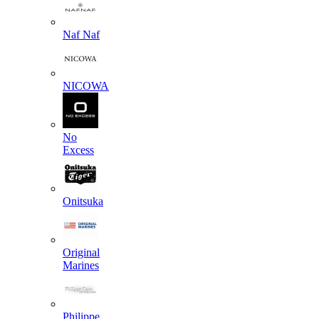
Naf Naf
NICOWA
No
Excess
Onitsuka
Original
Marines
Philippe