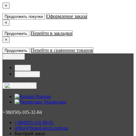
×
Оформление заказа
Продолжить покупки
×
Перейти в закладки
Продолжить
×
Перейти в сравнение товаров
Продолжить
€
Валюта
€ Euro
грн. Гривна
Язык
Russian
Українська
+38(050)-105-32-84
+38(093)-116-90-01
office@brand-stock.com.ua
Быстрый заказ