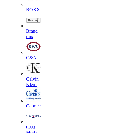
BOXX
Brand
mix
C&A
Calvin
Klein
Caprice
Casa
Moda