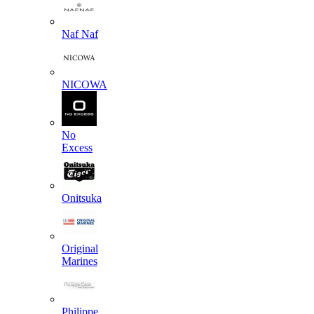
Naf Naf
NICOWA
No
Excess
Onitsuka
Original
Marines
Philippe