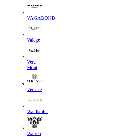
VAGABOND
Valege
Vera
Mont
Versace
Waldläufer
Warren