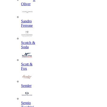
Oliver
Sandro
Ferrone
Scotch &
Soda
Scott &
Fox
Semler
Sergio