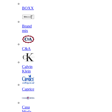
BOXX
Brand
mix
C&A
Calvin
Klein
Caprice
Casa
Moda