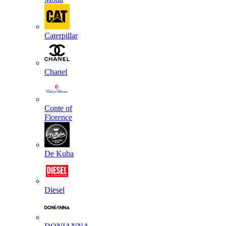
Caterpillar
Chanel
Conte of
Florence
De Kuba
Diesel