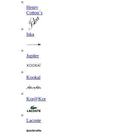
Henry
Cotton`s
Iska
Jupiter
Kookaї
Kor@Kor
Lacoste