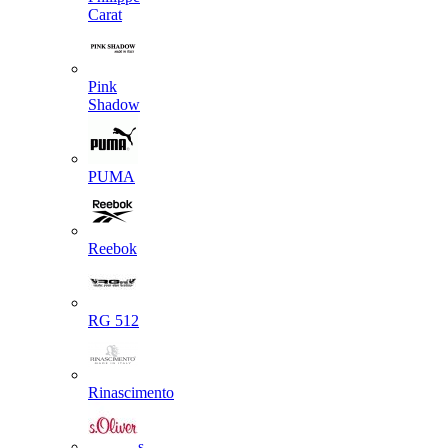
Carat
Pink
Shadow
PUMA
Reebok
RG 512
Rinascimento
s.