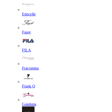
Etincelle
Faust
FILA
Fracomina
Frank Q
Gaialuna