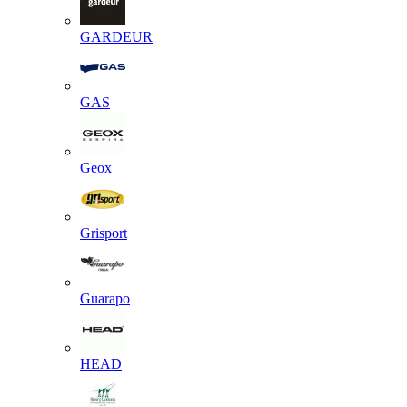
GARDEUR
GAS
Geox
Grisport
Guarapo
HEAD