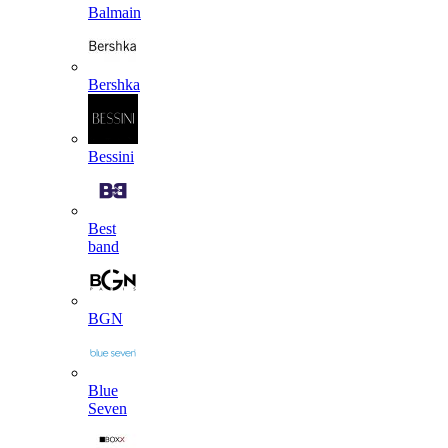
Balmain
Bershka
Bessini
Best
band
BGN
Blue
Seven