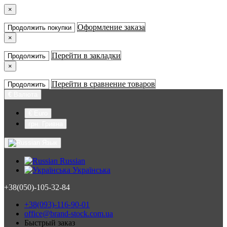
×
Оформление заказа
Продолжить покупки
×
Перейти в закладки
Продолжить
×
Перейти в сравнение товаров
Продолжить
€
Валюта
€ Euro
грн. Гривна
Язык
Russian
Українська
+38(050)-105-32-84
+38(093)-116-90-01
office@brand-stock.com.ua
Быстрый заказ