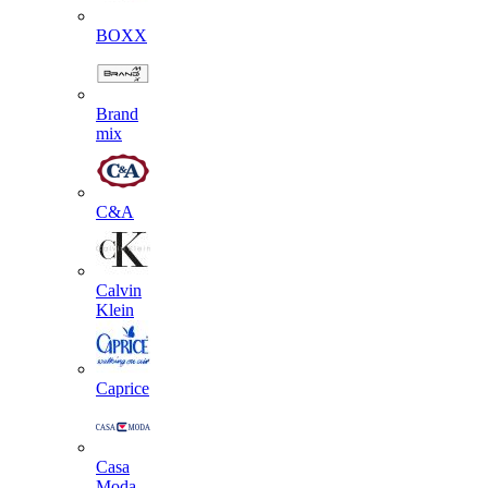
BOXX
Brand
mix
C&A
Calvin
Klein
Caprice
Casa
Moda