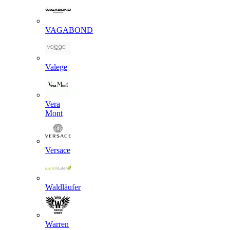
VAGABOND
Valege
Vera
Mont
Versace
Waldläufer
Warren