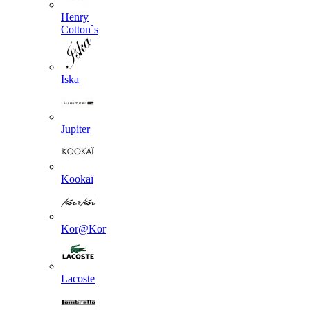
Henry
Cotton`s
Iska
Jupiter
Kookaї
Kor@Kor
Lacoste