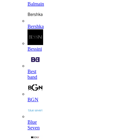
Balmain
Bershka
Bessini
Best
band
BGN
Blue
Seven