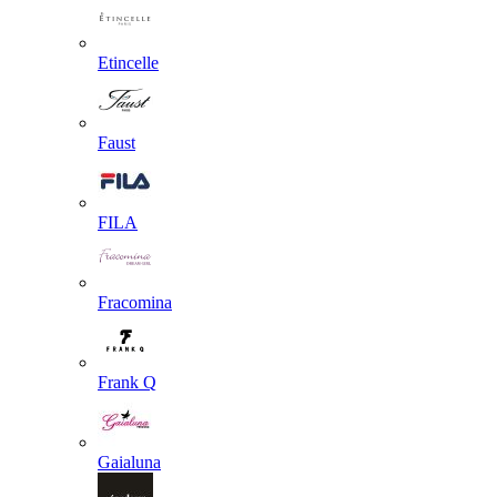
Etincelle
Faust
FILA
Fracomina
Frank Q
Gaialuna