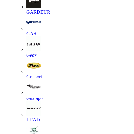
GARDEUR
GAS
Geox
Grisport
Guarapo
HEAD