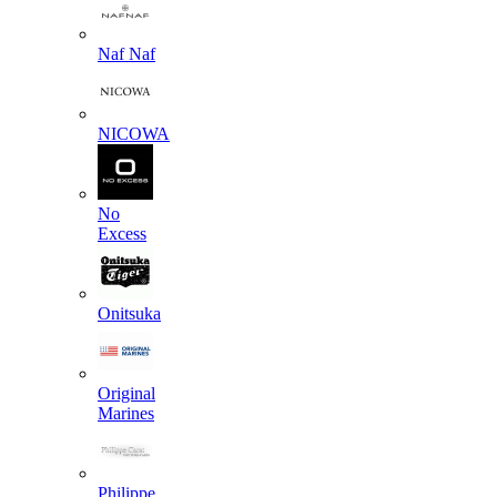
Naf Naf
NICOWA
No
Excess
Onitsuka
Original
Marines
Philippe