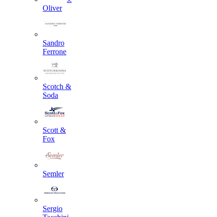
Oliver
Sandro
Ferrone
Scotch &
Soda
Scott &
Fox
Semler
Sergio