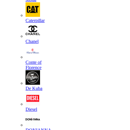
Caterpillar
Chanel
Conte of
Florence
De Kuba
Diesel