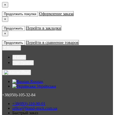
×
Оформление заказа
Продолжить покупки
×
Перейти в закладки
Продолжить
×
Перейти в сравнение товаров
Продолжить
€
Валюта
€ Euro
грн. Гривна
Язык
Russian
Українська
+38(050)-105-32-84
+38(093)-116-90-01
office@brand-stock.com.ua
Быстрый заказ