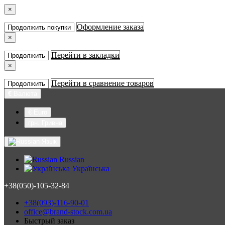
×
Оформление заказа
Продолжить покупки
×
Перейти в закладки
Продолжить
×
Перейти в сравнение товаров
Продолжить
€
Валюта
€ Euro
грн. Гривна
Язык
Russian
Українська
+38(050)-105-32-84
+38(093)-116-90-01
office@brand-stock.com.ua
Быстрый заказ