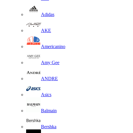
Adidas
AKE
Americanino
Amy Gee
ANDRE
Asics
Balmain
Bershka