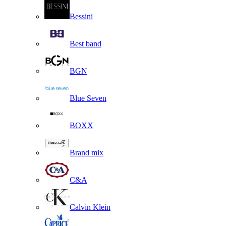
Bessini
Best band
BGN
Blue Seven
BOXX
Brand mix
C&A
Calvin Klein