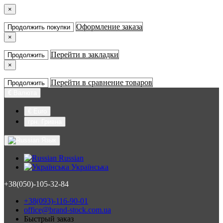
×
Оформление заказа
Продолжить покупки
×
Перейти в закладки
Продолжить
×
Перейти в сравнение товаров
Продолжить
€
Валюта
€ Euro
грн. Гривна
Язык
Russian
Українська
+38(050)-105-32-84
+38(093)-116-90-01
office@brand-stock.com.ua
Быстрый заказ