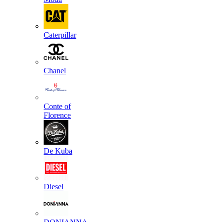
Caterpillar
Chanel
Conte of
Florence
De Kuba
Diesel