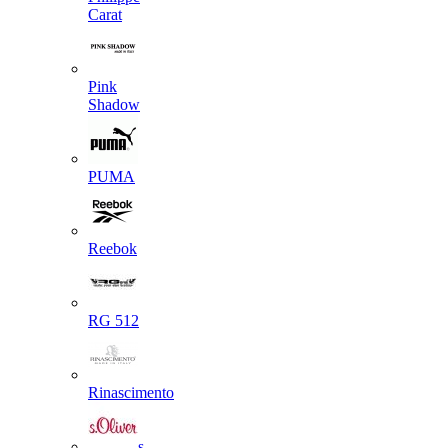
Carat
Pink
Shadow
PUMA
Reebok
RG 512
Rinascimento
s.