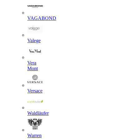
VAGABOND
Valege
Vera
Mont
Versace
Waldläufer
Warren