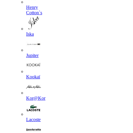
Henry
Cotton`s
Iska
Jupiter
Kookaї
Kor@Kor
Lacoste