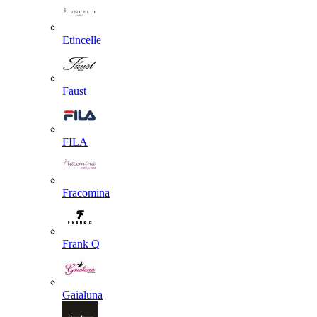
Etincelle
Faust
FILA
Fracomina
Frank Q
Gaialuna