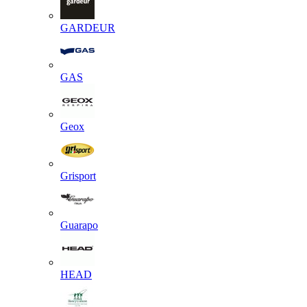
GARDEUR
GAS
Geox
Grisport
Guarapo
HEAD