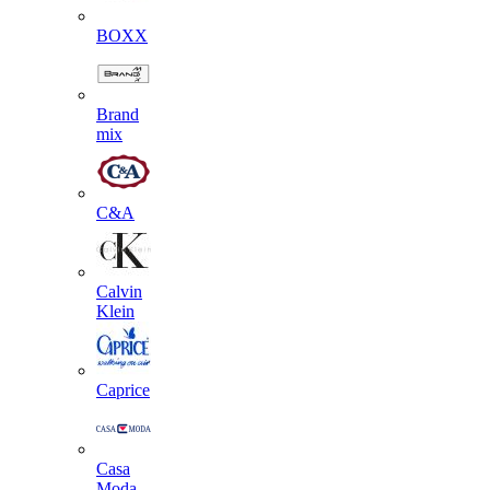
BOXX
Brand
mix
C&A
Calvin
Klein
Caprice
Casa
Moda