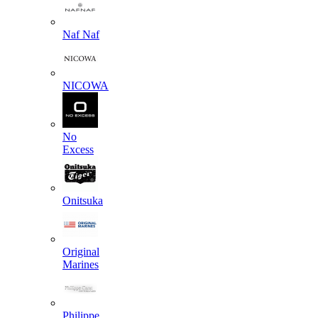
Naf Naf
NICOWA
No
Excess
Onitsuka
Original
Marines
Philippe