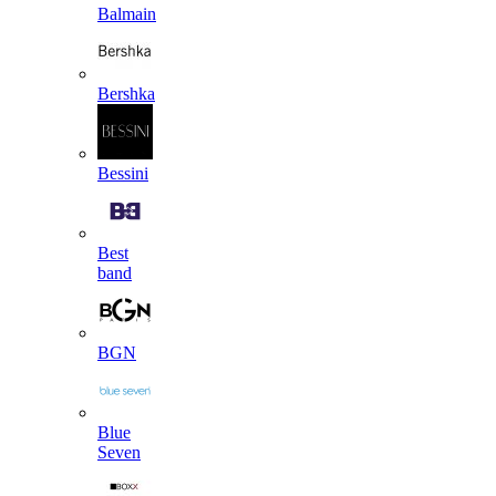
Balmain
Bershka
Bessini
Best
band
BGN
Blue
Seven