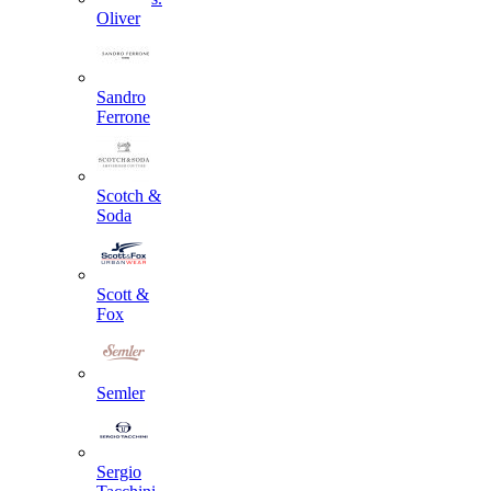
Oliver
Sandro
Ferrone
Scotch &
Soda
Scott &
Fox
Semler
Sergio