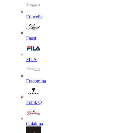
Etincelle
Faust
FILA
Fracomina
Frank Q
Gaialuna