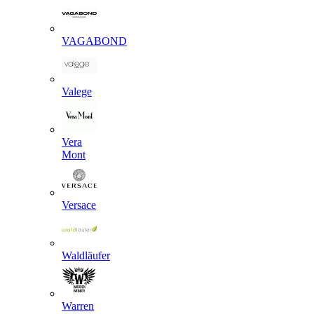
VAGABOND
Valege
Vera
Mont
Versace
Waldläufer
Warren