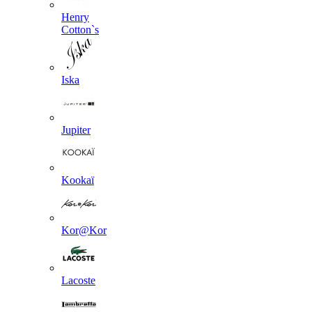
Henry
Cotton`s
Iska
Jupiter
Kookaї
Kor@Kor
Lacoste