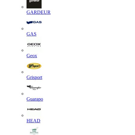
GARDEUR
GAS
Geox
Grisport
Guarapo
HEAD