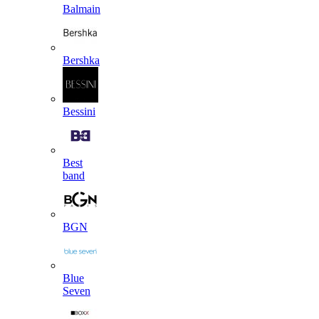
Balmain
Bershka
Bessini
Best
band
BGN
Blue
Seven