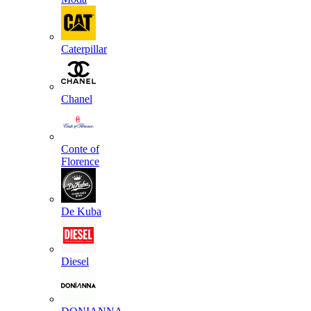
Caterpillar
Chanel
Conte of
Florence
De Kuba
Diesel