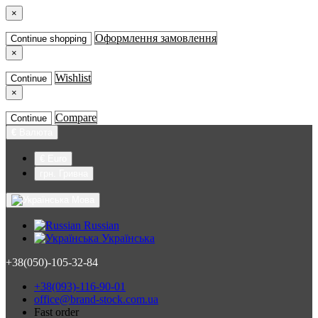
×
Оформлення замовлення
Continue shopping
×
Wishlist
Continue
×
Compare
Continue
€
Валюта
€ Euro
грн. Гривна
Мова
Russian
Українська
+38(050)-105-32-84
+38(093)-116-90-01
office@brand-stock.com.ua
Fast order