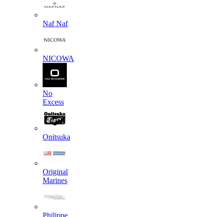
Naf Naf
NICOWA
No
Excess
Onitsuka
Original
Marines
Philippe