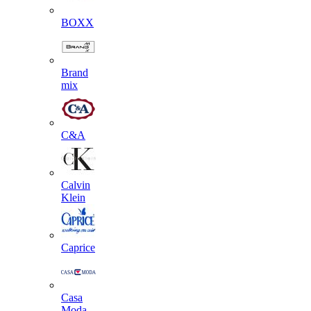
BOXX
Brand
mix
C&A
Calvin
Klein
Caprice
Casa
Moda