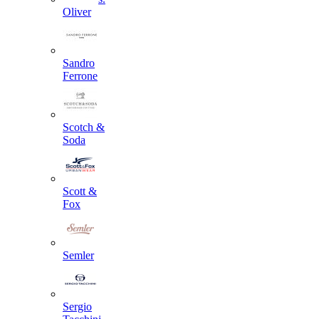
Oliver
Sandro
Ferrone
Scotch &
Soda
Scott &
Fox
Semler
Sergio