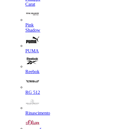
Carat
Pink
Shadow
PUMA
Reebok
RG 512
Rinascimento
s.