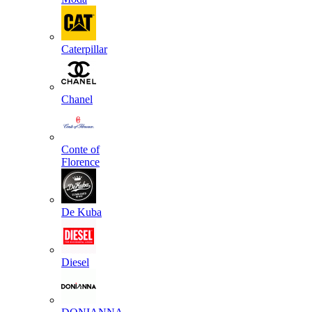
Caterpillar
Chanel
Conte of
Florence
De Kuba
Diesel