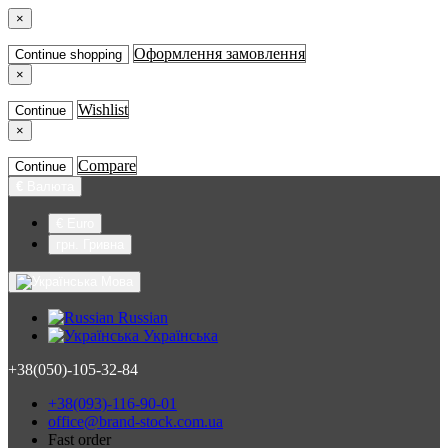
×
Оформлення замовлення
Continue shopping
×
Wishlist
Continue
×
Compare
Continue
€
Валюта
€ Euro
грн. Гривна
Мова
Russian
Українська
+38(050)-105-32-84
+38(093)-116-90-01
office@brand-stock.com.ua
Fast order