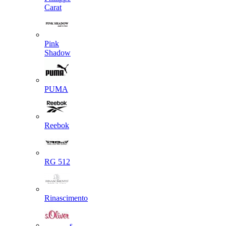
Carat
Pink
Shadow
PUMA
Reebok
RG 512
Rinascimento
s.