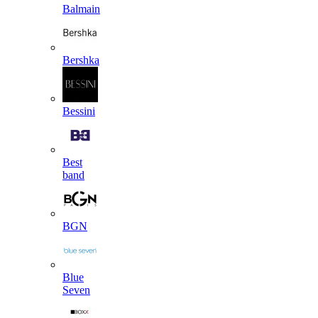
Balmain
Bershka
Bessini
Best
band
BGN
Blue
Seven