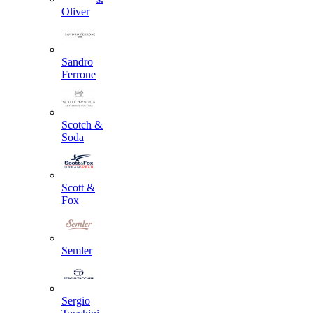
Oliver
Sandro
Ferrone
Scotch &
Soda
Scott &
Fox
Semler
Sergio