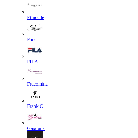
Etincelle
Faust
FILA
Fracomina
Frank Q
Gaialuna