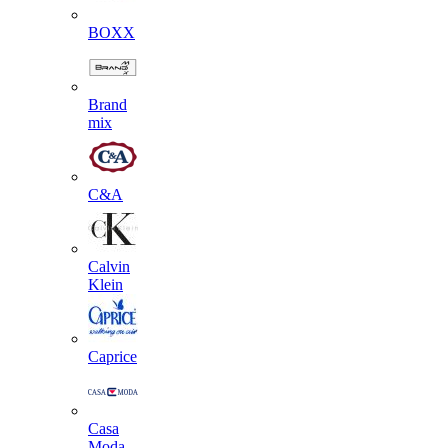
BOXX
Brand
mix
C&A
Calvin
Klein
Caprice
Casa
Moda