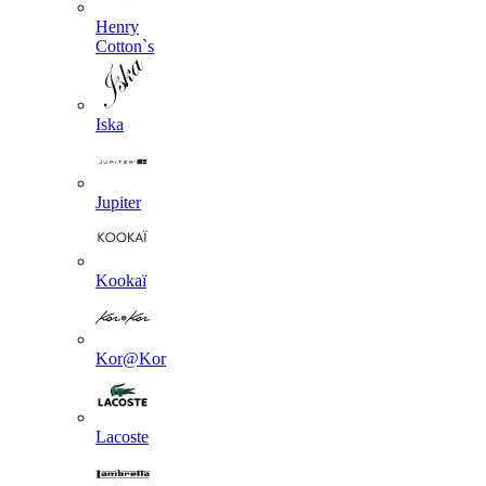
Henry
Cotton`s
Iska
Jupiter
Kookaї
Kor@Kor
Lacoste