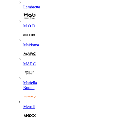
Lambretta
M.O.D.
Maidoma
MARC
Mariella
Burani
Merrell