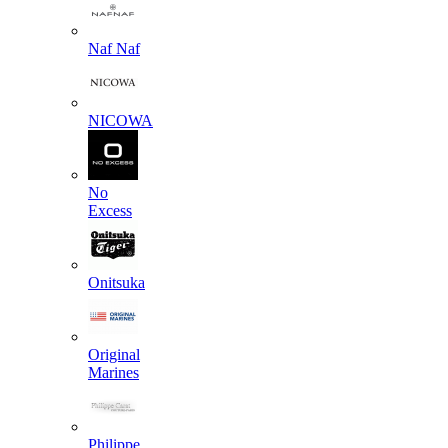
Naf Naf
NICOWA
No
Excess
Onitsuka
Original
Marines
Philippe