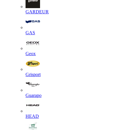
GARDEUR
GAS
Geox
Grisport
Guarapo
HEAD