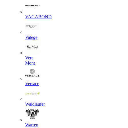
VAGABOND
Valege
Vera
Mont
Versace
Waldläufer
Warren