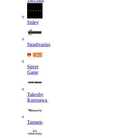
Tacchini
Sisley
Stradivarius
Street
Gang
Takeshy
Kurosawa
Tamaris